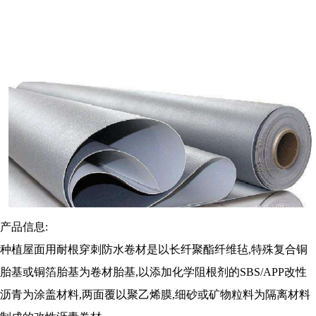
产品信息:
种植屋面用耐根穿刺防水卷材是以长纤聚酯纤维毡,特殊复合铜
胎基或铜箔胎基为卷材胎基,以添加化学阻根剂的SBS/APP改性
沥青为涂盖材料,两面覆以聚乙烯膜,细砂或矿物粒料为隔离材料