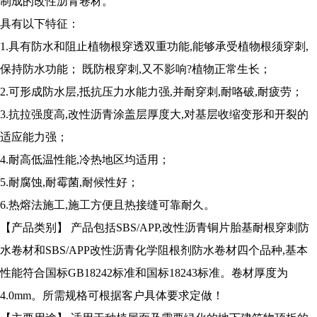
制成的改性沥青卷材。
具有以下特征：
1.具有防水和阻止植物根穿透双重功能,能够承受植物根须穿刺,
保持防水功能； 既防根穿刺,又不影响?植物正常生长；
2.可形成防水层,抵抗压力水能力强,并耐穿刺,耐咯破,耐疲劳；
3.抗拉强度高,改性沥青涂盖层厚度大,对基层收缩变形和开裂的
适应能力强；
4.耐高低温性能,冷热地区均适用；
5.耐腐蚀,耐霉菌,耐候性好；
6.热熔法施工,施工方便且热接缝可靠耐久。
【产品类别】 产品包括SBS/APP,改性沥青铜片胎基耐根穿刺防
水卷材和SBS/APP改性沥青化学阻根剂防水卷材四个品种,基本
性能符合国标GB18242标准和国标18243标准。卷材厚度为
4.0mm。所需规格可根据客户具体要求定做！