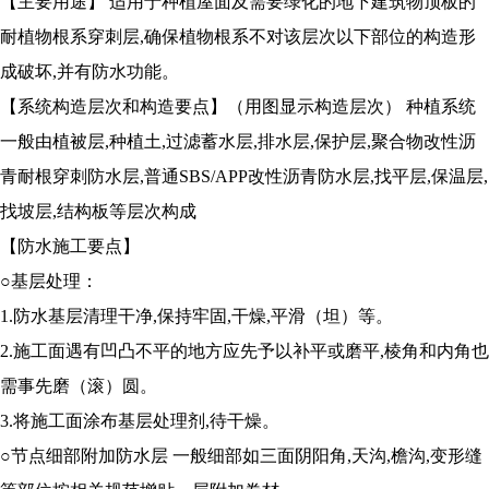
【主要用途】 适用于种植屋面及需要绿化的地下建筑物顶板的
耐植物根系穿刺层,确保植物根系不对该层次以下部位的构造形
成破坏,并有防水功能。
【系统构造层次和构造要点】（用图显示构造层次） 种植系统
一般由植被层,种植土,过滤蓄水层,排水层,保护层,聚合物改性沥
青耐根穿刺防水层,普通SBS/APP改性沥青防水层,找平层,保温层,
找坡层,结构板等层次构成
【防水施工要点】
○基层处理：
1.防水基层清理干净,保持牢固,干燥,平滑（坦）等。
2.施工面遇有凹凸不平的地方应先予以补平或磨平,棱角和内角也
需事先磨（滚）圆。
3.将施工面涂布基层处理剂,待干燥。
○节点细部附加防水层 一般细部如三面阴阳角,天沟,檐沟,变形缝