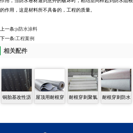
作用，当防水卷材遭到意外的破坏时，粘结层同样起到防水阻根
的作用，这是材料所不具备的，工程的质量。
上一条:
js防水涂料
下一条:
工程案例
相关配件
铜胎基改性沥
屋顶用耐根穿
耐根穿刺聚氯
耐根穿刺防水
青防水卷材
刺防水卷材
乙烯PVC防水
卷材
卷材