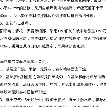
4、热空气焊接：上层卷材遮盖住下层卷材机械紧固件，形成不
小于120mm的搭接，采用自动焊机均匀施焊，焊缝宽度不小于
40mm。受污染的卷材搭接部位在焊接前应进行清洁处理。
5、细部节点处理：
阴阳角，管根、天窗等细部，采用TPO预制件或非增强型TPO泛
水卷材做防水层，与主体防水层采用热空气焊接。立面TPO卷材
收头，采用金属收口条机械固定，再用密封膏密封。
满粘单层屋面系统施工要点：
1、基层应干燥、平整、无浮灰，卷材粘接面应干燥。
2、基层胶粘剂使用之前应搅拌至均匀，在基层和卷材粘结面两
面均匀涂胶，涂胶必须连续、均匀，避免出现漏刷和堆积，严禁
将胶涂覆到卷材搭接焊部位。
3、置于空气中5至10分钟用以晾干胶层，直至手触不粘，将卷材