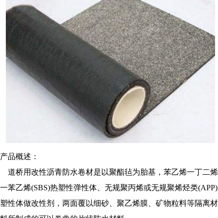
产品概述：
道桥用改性沥青防水卷材是以聚酯毡为胎基，苯乙烯一丁二烯
一苯乙烯(SBS)热塑性弹性体、无规聚丙烯或无规聚烯烃类(APP)
塑性体做改性剂，两面覆以细砂、聚乙烯膜、矿物粒料等隔离材