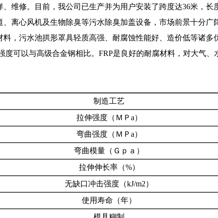
、维修。目前，我公司已生产并为用户安装了跨度达36米，长
道、离心风机及生物除臭等污水除臭加盖设备，市场前景十分广阔
污水池拱形罩具轻质高强、耐腐蚀性能好、造价低等诸多优点。其
比强度可以与高级合金钢相比。FRP是良好的耐腐材料，对大气
制造工艺
拉伸强度（ＭＰa）
弯曲强度（ＭＰa）
弯曲模量（Ｇｐａ）
拉伸伸长率（%）
无缺口冲击强度（kJ/m2）
使用寿命（年）
模具糊制