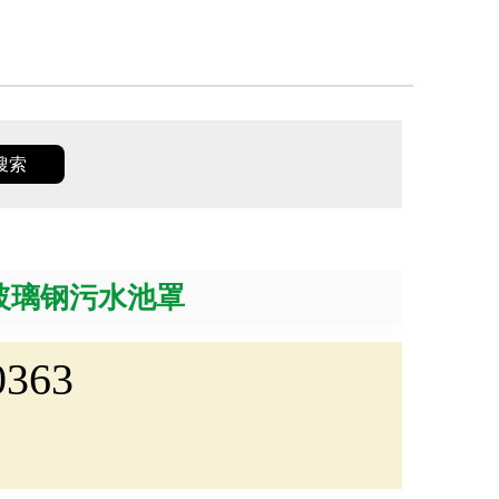
玻璃钢污水池罩
0363